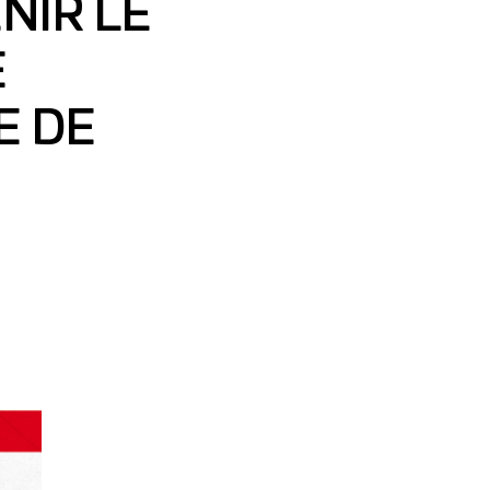
NIR LE
E
E DE