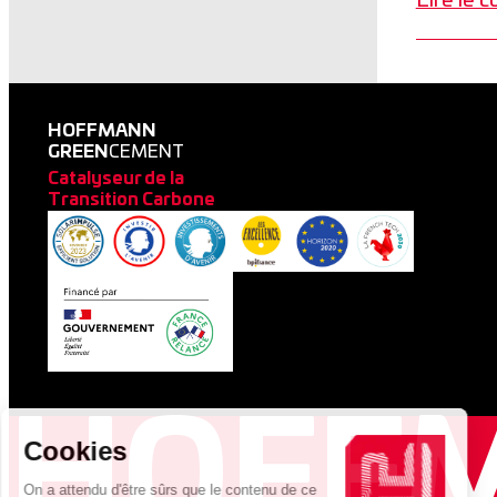
Lire le 
HOFFMANN
GREEN
CEMENT
Catalyseur de la
Transition Carbone
HOFF