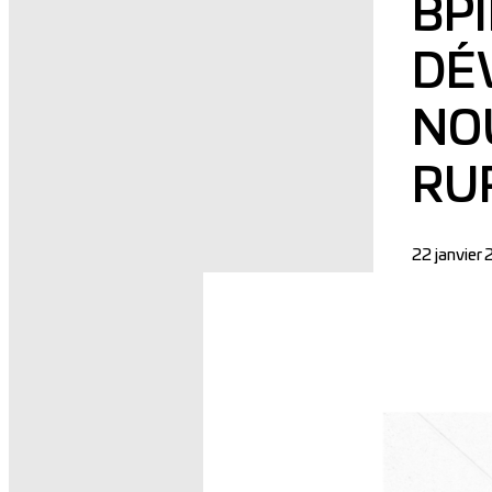
BP
DÉ
NO
RU
22 janvier