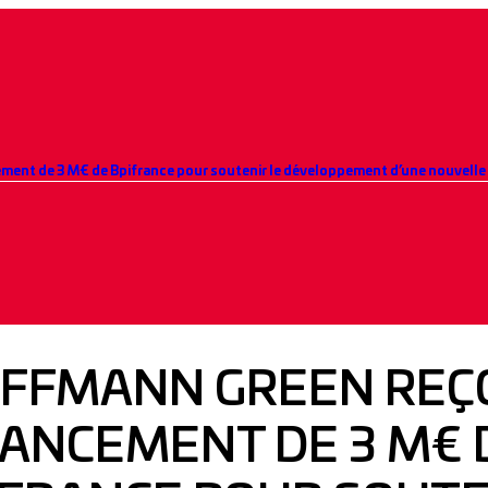
ment de 3 M€ de Bpifrance pour soutenir le développement d’une nouvelle
FFMANN GREEN REÇO
NANCEMENT DE 3 M€ 