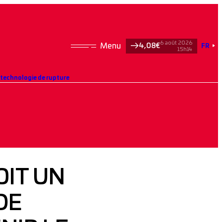
6 août 2026
4,08€
FR
15h14
 technologie de rupture
IT UN
DE