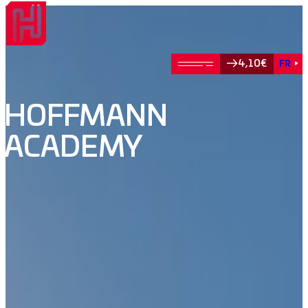
4,10€
FR
HOFFMANN
ACADEMY