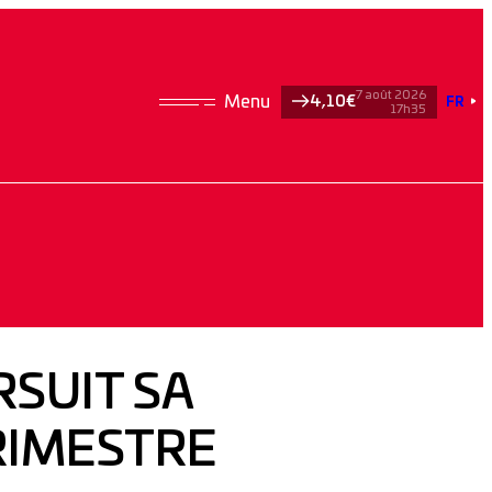
7 août 2026
4,10€
FR
17h35
SUIT SA
RIMESTRE