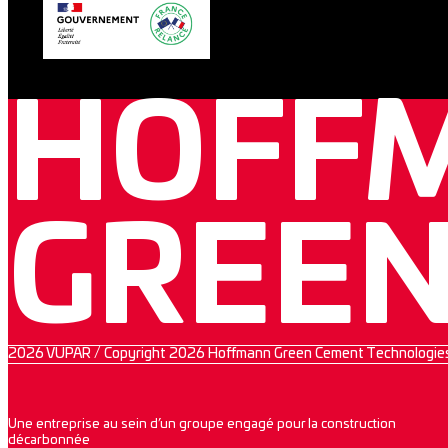
HOFF
GREE
2026 VUPAR / Copyright 2026 Hoffmann Green Cement Technologie
Une entreprise au sein d’un groupe engagé pour la construction
décarbonnée