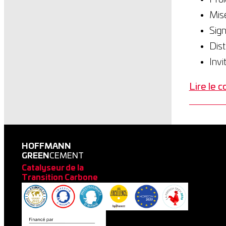
Mise
Sig
Dist
Invi
Lire le 
HOFFMANN
GREEN
CEMENT
Catalyseur de la
Transition Carbone