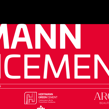
MANN
N
CEME
s