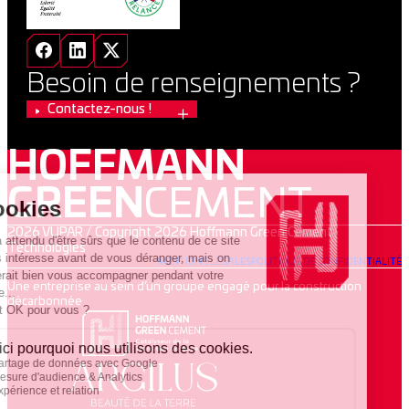
Besoin de renseignements ?
Contactez-nous !
HOFFMANN
GREEN
CEMENT
2026 VUPAR / Copyright 2026 Hoffmann Green Cement
Technologies
MENTIONS LÉGALES
POLITIQUE DE CONFIDENTIALITÉ
Une entreprise au sein d’un groupe engagé pour la construction
décarbonnée