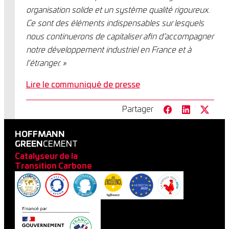
organisation solide et un système qualité rigoureux.
Ce sont des éléments indispensables sur lesquels
nous continuerons de capitaliser afin d’accompagner
notre développement industriel en France et à
l’étranger. »
Lire le communiqué de presse
Partager
HOFFMANN
GREEN
CEMENT
Catalyseur de la
Transition Carbone