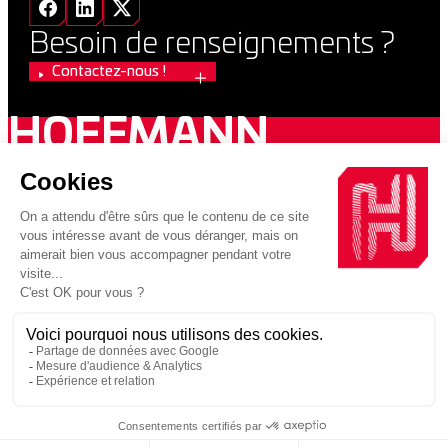
Besoin de renseignements ?
Contactez-nous !
HOFFMANN
GREEN
CEMENT
2026 VUPAR / Copyright 2026 Hoffmann Green Cement
Technologies
MENTIONS LÉGALES
POLITIQUE DE CONFIDENTIALITÉ
Une entreprise au sein d’un groupe engagé pour la construction
décarbonnée