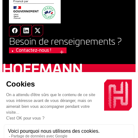
Besoin de renseignements ?
Contactez-nous !
HOFFMANN
GREEN
CEMENT
2026 VUPAR / Copyright 2026 Hoffmann Green Cement
Technologies
MENTIONS LÉGALES
POLITIQUE DE CONFIDENTIALITÉ
Une entreprise au sein d’un groupe engagé pour la construction
décarbonnée