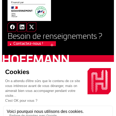
Besoin de renseignements ?
Contactez-nous !
HOFFMANN
GREEN
CEMENT
2026 VUPAR / Copyright 2026 Hoffmann Green Cement
Technologies
MENTIONS LÉGALES
POLITIQUE DE CONFIDENTIALITÉ
Une entreprise au sein d’un groupe engagé pour la construction
décarbonnée